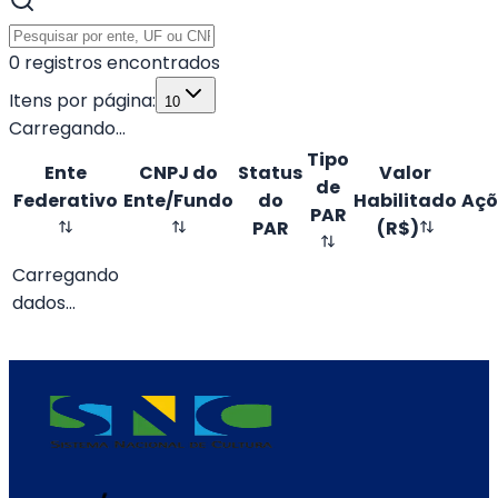
0
registros encontrados
Itens por página:
10
Carregando...
Tipo
Ente
CNPJ do
Status
Valor
de
Federativo
Ente/Fundo
do
Habilitado
Açõ
PAR
PAR
(R$)
Carregando
dados...